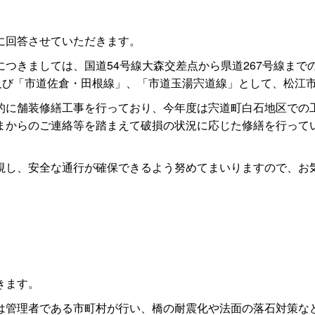
に回答させていただきます。
きましては、国道54号線大森交差点から県道267号線までの
」及び「市道佐倉・田根線」、「市道玉湯宍道線」として、松江
に舗装修繕工事を行っており、今年度は宍道町白石地区での
まからのご連絡等を踏まえて破損の状況に応じた修繕を行って
し、安全な通行が確保できるよう努めてまいりますので、お
きます。
管理者である市町村が行い、橋の耐震化や法面の落石対策な