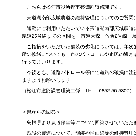
こちらは松江市役所都市整備部道路課です。
宍道湖南部広域農道の維持管理についてのご質問
通勤にご利用いただいている宍道湖南部広域農道につ
県道25号線までの区間を「市道大森・佐倉2号線
ご指摘をいただいた舗装の劣化については、年次的
所の修繕についても、市のパトロールや市民の皆さ
行ってまいります。
今後とも、道路パトロール等にて道路の破損に注視
ますようお願いします。
（松江市道路課管理第二
係
TEL：0852-55-5307）
＜県からの回答＞
島根県より農道保全等について回答させていただ
既設の農道について、舗装や区画線等の維持管理は