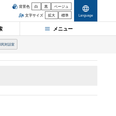
背景色
白
黒
ベージュ
文字サイズ
拡大
標準
Language
索
メニュー
県民対話室