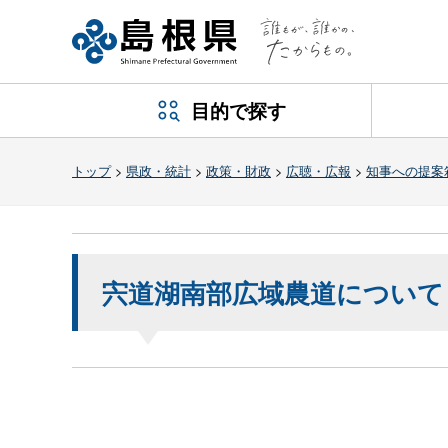
目的で探す
トップ
>
県政・統計
>
政策・財政
>
広聴・広報
>
知事への提案
宍道湖南部広域農道について