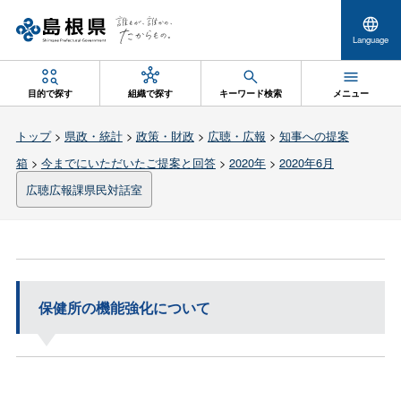
Language
目的で探す
組織で探す
キーワード検索
メニュー
トップ
>
県政・統計
>
政策・財政
>
広聴・広報
>
知事への提案
箱
>
今までにいただいたご提案と回答
>
2020年
>
2020年6月
広聴広報課県民対話室
保健所の機能強化について