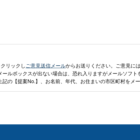
をクリックし
ご意見送信メール
からお送りください。ご意見に
ックスが出ない場合は、恐れ入りますがメールソフトを立ち上げteia
記の【提案No.】、お名前、年代、お住まいの市区町村をメ