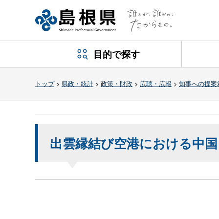
目的で探す
トップ
>
県政・統計
>
政策・財政
>
広聴・広報
>
知事への提案
出雲縁結び空港における中国