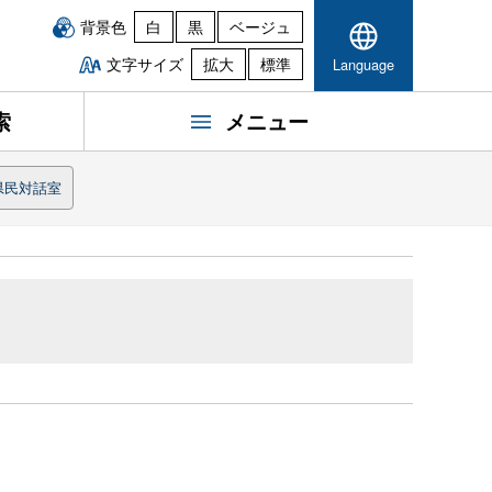
背景色
白
黒
ベージュ
文字サイズ
拡大
標準
Language
索
メニュー
県民対話室