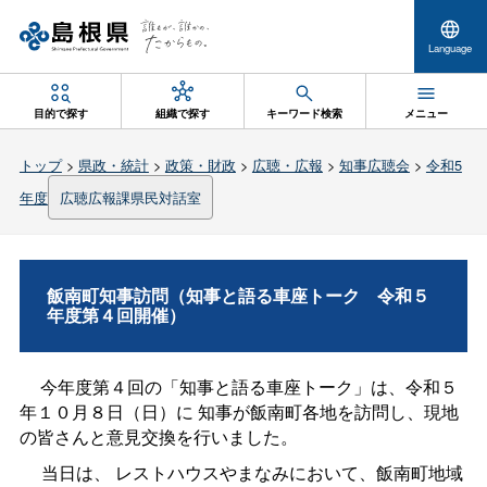
Language
目的で探す
組織で探す
キーワード検索
メニュー
トップ
>
県政・統計
>
政策・財政
>
広聴・広報
>
知事広聴会
>
令和5
年度
広聴広報課県民対話室
飯南町知事訪問（知事と語る車座トー
ク
令和５
年度第４回開催）
今年度第４回の「知事と語る車座トーク」は、令和５
年１０月８日（日）に
知事が飯南町各地を訪問し、現地
の皆さんと意見交換を行いました。
当日は、
レストハウスやまなみにおいて、飯南町地域