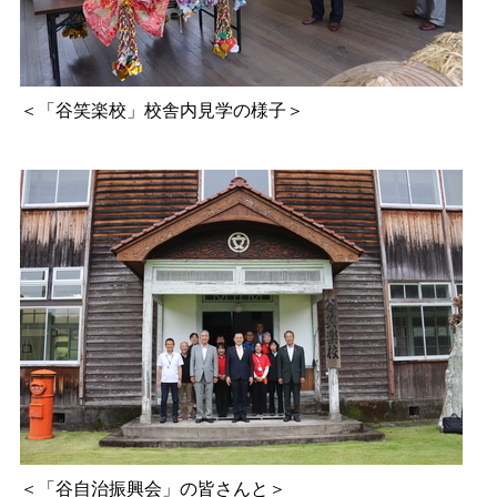
＜
「谷笑楽校」校舎内見学の様子
＞
＜
「谷自治振興会」の皆さんと
＞