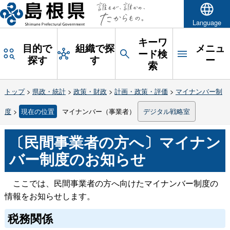
Language
キーワ
目的で
組織で探
メニュ
ード検
探す
す
ー
索
トップ
>
県政・統計
>
政策・財政
>
計画・政策・評価
>
マイナンバー制
度
>
現在の位置
マイナンバー（事業者）
デジタル戦略室
〔民間事業者の方へ〕マイナン
バー制度のお知らせ
ここでは、民間事業者の方へ向けたマイナンバー制度の
情報をお知らせします。
税務関係