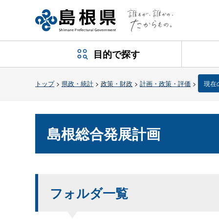
目的で探す
トップ
>
県政・統計
>
政策・財政
>
計画・政策・評価
>
現在
島根総合発展計画
フォルダ一覧