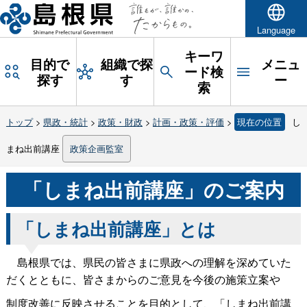
Language
キーワ
目的で
組織で探
メニュ
ード検
探す
す
ー
索
トップ
>
県政・統計
>
政策・財政
>
計画・政策・評価
>
現在の位置
し
まね出前講座
政策企画監室
「しまね出前講座」のご案内
「しまね出前講座」とは
島根県では、県民の皆さまに県政への理解を深めていた
だくとともに、皆さまからのご意見を今後の施策立案や
制度改善に反映させることを目的として、「しまね出前講