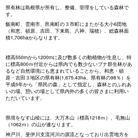
県有林は島根県が所有し、整備、管理をしている森林で
す。
飯南町、雲南市、邑南町の３市町にまたがる大小6団地
（和恵、頓原、吉田、下来島、八神、瑞穂）、総森林面
積1,706haからなります。
標高550mから1200mに及び数多くの動植物が生息し、特
に標高800ｍ付近からは県内でも数少ないブナ群生林があ
るなど自然環境にも恵まれていることから、和恵・頓
原・吉田３地区の県有林(1,675.43ha、県有林の98％）を
平成5年から「県民の森」として指定し、森林とのふれあ
いの場、憩いの場として県内外の多くの皆さまに利用い
ただいています。
県境をなす山稜には、大万木山（標高1218ｍ）、毛無山
（1062ｍ）の山が連なります。
神戸川、斐伊川支流河川の源流となっており出雲地方を