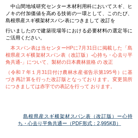
中山間地域研究センター木材利用科においてスギ、ヒ
ノキの付加価値を高める技術の一環として、このたび、
島根県産スギ横架材スパン表につきまして
改訂を
行いましたので建築現場等における必要材料の選定等に
ご活用ください。
本スパン表は当センターHPに7月31日に掲載した「島
根県産スギ横架材スパン表（改訂版）‐心持ち・心去り平
角共通‐」について、製材の日本農林規格
の
改正
（令和７年１月31日付け農林水産省告示第195号）に基
づき再計算を行った改訂版となっております。変更箇所
につきましては赤字での表記を行って
おります。
島根県産スギ横架材スパン表（改訂版）ー心持
ち・心去り平角共通ー（PDF形式：2,995KB）