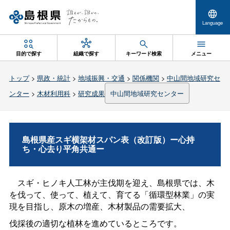
Language
目的で探す
組織で探す
キーワード検索
メニュー
トップ
>
県政・統計
>
地域振興・交通
>
関係機関
>
中山間地域研究セ
ンター
>
木材利用科
>
研究成果
中山間地域研究センター
島根県産スギ横架材スパン表（改訂版）ー心持
ち・心去り平角共通ー
スギ・ヒノキ人工林が主伐期を迎え、島根県では、木
を伐って、使って、植えて、
育てる「循環型林業」の実
現を目指し、原木の増産、木材製品の
需要
拡大、
伐採後の適切な植林を進めているところです。