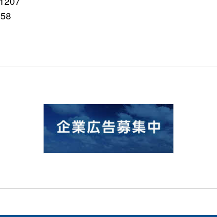
207
758