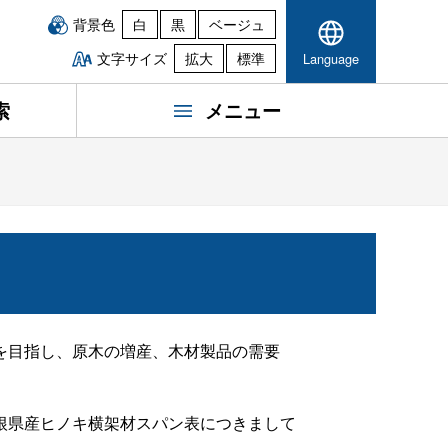
背景色
白
黒
ベージュ
文字サイズ
拡大
標準
Language
索
メニュー
を目指し、原木の増産、木材製品の需要
根県産ヒノキ横架材スパン表につきまして