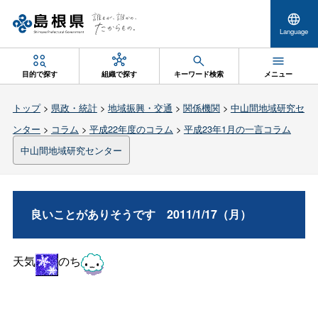
Language
目的で探す
組織で探す
キーワード検索
メニュー
トップ
>
県政・統計
>
地域振興・交通
>
関係機関
>
中山間地域研究セ
ンター
>
コラム
>
平成22年度のコラム
>
平成23年1月の一言コラム
中山間地域研究センター
良いことがありそうで
す
2011/1/17（月）
天気
のち