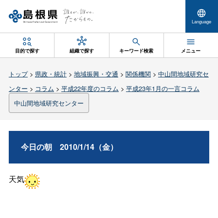
Language
目的で探す
組織で探す
キーワード検索
メニュー
トップ
>
県政・統計
>
地域振興・交通
>
関係機関
>
中山間地域研究セ
ンター
>
コラム
>
平成22年度のコラム
>
平成23年1月の一言コラム
中山間地域研究センター
今日の
朝
2010/1/14（金）
天気