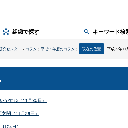
組織で探す
キーワード検
研究センター
>
コラム
>
平成22年度のコラム
>
現在の位置
平成22年1
ム
ですね（11月30日）
玄関（11月29日）
月24日）