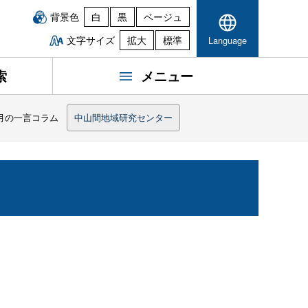
背景色
白
黒
ベージュ
文字サイズ
拡大
標準
Language
索
メニュー
1月の一言コラム
中山間地域研究センター