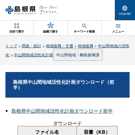
Language
目的で探す
組織で探す
キーワード検索
メニュー
トップ
>
県政・統計
>
地域振興・交通
>
地域振興
>
中山間地域の活性
化
>
中山間地域活性化計画
中山間地域・離島振興課
島根県中山間地域活性化計画ダウンロード（前
半）
島根県中山間地域活性化計画ダウンロード前半
ダウンロード
ファイル名
容量（KB）