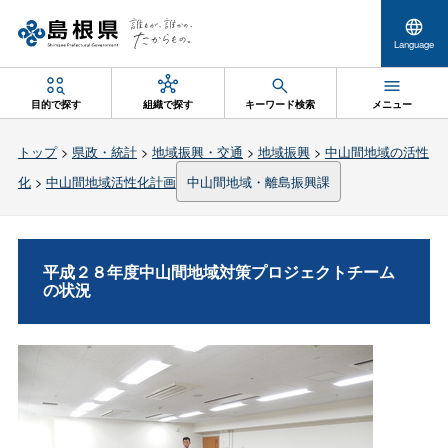
Language
目的で探す
組織で探す
キーワード検索
メニュー
トップ
>
県政・統計
>
地域振興・交通
>
地域振興
>
中山間地域の活性
化
>
中山間地域活性化計画
中山間地域・離島振興課
平成２８年度中山間地域対策プロジェクトチーム
の状況