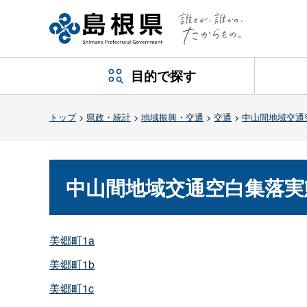
目的で探す
トップ
>
県政・統計
>
地域振興・交通
>
交通
>
中山間地域交通
中山間地域交通空白集落実
美郷町1a
美郷町1b
美郷町1c