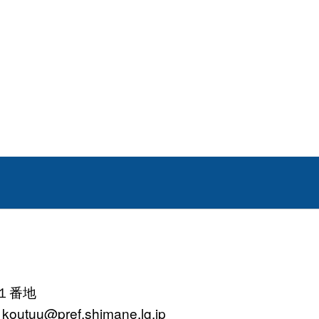
町１番地
tuu@pref.shimane.lg.jp