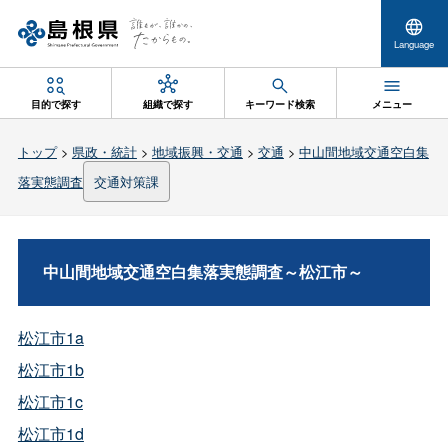
Language
目的で探す
組織で探す
キーワード検索
メニュー
トップ
>
県政・統計
>
地域振興・交通
>
交通
>
中山間地域交通空白集
落実態調査
交通対策課
中山間地域交通空白集落実態調査～松江市～
松江市1a
松江市1b
松江市1c
松江市1d