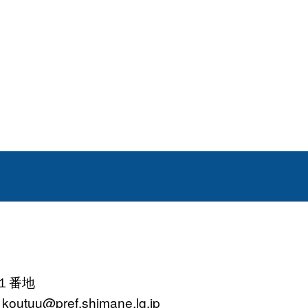
町１番地
tuu@pref.shimane.lg.jp