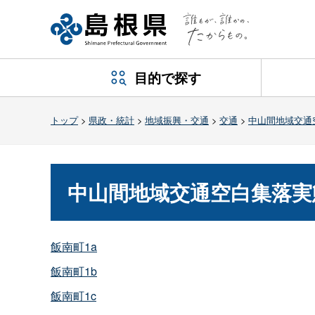
目的で探す
トップ
>
県政・統計
>
地域振興・交通
>
交通
>
中山間地域交通
中山間地域交通空白集落実
飯南町1a
飯南町1b
飯南町1c