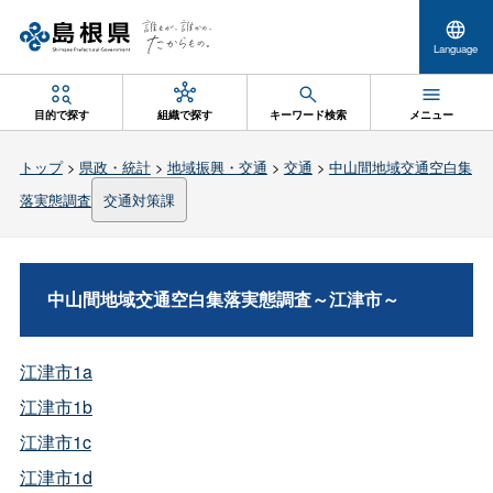
Language
目的で探す
組織で探す
キーワード検索
メニュー
トップ
>
県政・統計
>
地域振興・交通
>
交通
>
中山間地域交通空白集
落実態調査
交通対策課
中山間地域交通空白集落実態調査～江津市～
江津市1a
江津市1b
江津市1c
江津市1d