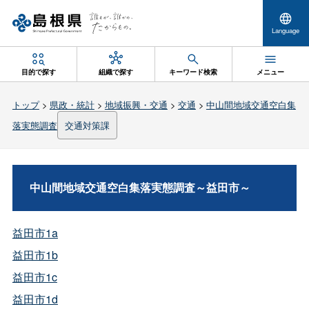
Language
目的で探す
組織で探す
キーワード検索
メニュー
トップ
>
県政・統計
>
地域振興・交通
>
交通
>
中山間地域交通空白集
落実態調査
交通対策課
中山間地域交通空白集落実態調査～益田市～
益田市1a
益田市1b
益田市1c
益田市1d