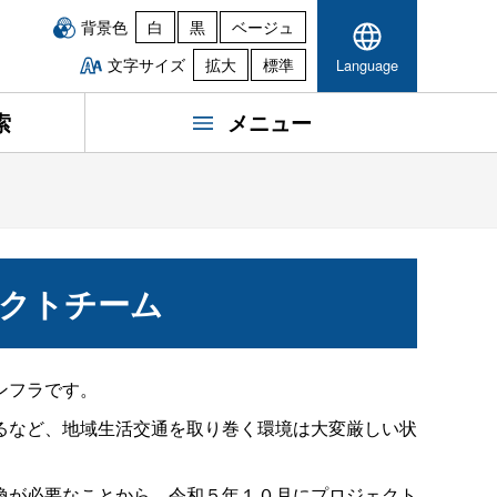
背景色
白
黒
ベージュ
文字サイズ
拡大
標準
Language
索
メニュー
クトチーム
ンフラです。
るなど、地域生活交通を取り巻く環境は大変厳しい状
換が必要なことから、令和５年１０月にプロジェクト