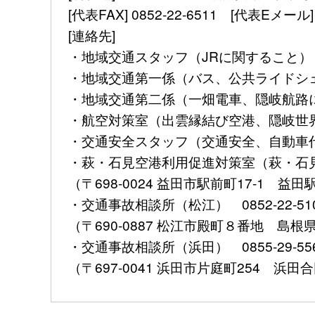
[代表FAX] 0852-22-6511 [代表Eメール] kou
[連絡先]
・地域交通スタッフ（JRに関すること） 085
・地域交通第一係（バス、公共ライドシェアに
・地域交通第二係（一畑電車、隠岐航路に関す
・航空対策室（出雲縁結び空港、隠岐世界ジオ
・交通安全スタッフ（交通安全、自動車代行業
・萩・石見空港利用促進対策室（萩・石見空港
（〒698-0024 益田市駅前町17-1 益
・交通事故相談所（松江） 0852-22-51
（〒690-0887 松江市殿町８番地 島
・交通事故相談所（浜田） 0855-29-
（〒697-0041 浜田市片庭町254 浜田