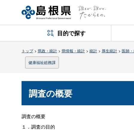
目的で探す
トップ
>
県政・統計
>
県情報・統計
>
統計
>
厚生統計
>
医師・
健康福祉総務課
調査の概要
調査の概要
１．調査の目的