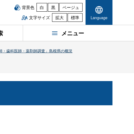
背景色
白
黒
ベージュ
文字サイズ
拡大
標準
Language
索
メニュー
医師・歯科医師・薬剤師調査」島根県の概況