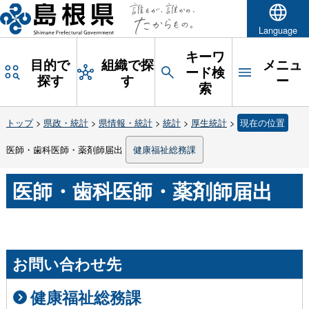
Language
キーワ
目的で
組織で探
メニュ
ード検
探す
す
ー
索
トップ
>
県政・統計
>
県情報・統計
>
統計
>
厚生統計
>
現在の位置
医師・歯科医師・薬剤師届出
健康福祉総務課
医師・歯科医師・薬剤師届出
お問い合わせ先
健康福祉総務課