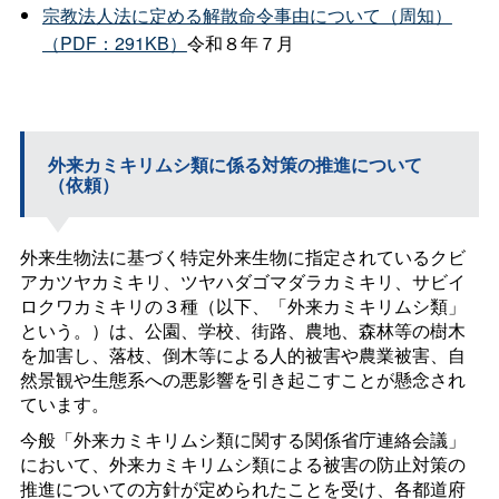
宗教法人法に定める解散命令事由について（周知）
（PDF：291KB）
令和８年７月
外来カミキリムシ類に係る対策の推進について
（依頼）
外来生物法に基づく特定外来生物に指定されているクビ
アカツヤカミキリ、ツヤハダゴマダラカミキリ、サビイ
ロクワカミキリの３種（以下、「外来カミキリムシ類」
という。）は、公園、学校、街路、農地、森林等の樹木
を加害し、落枝、倒木等による人的被害や農業被害、自
然景観や生態系への悪影響を引き起こすことが懸念され
ています。
今般「外来カミキリムシ類に関する関係省庁連絡会議」
において、外来カミキリムシ類による被害の防止対策の
推進についての方針が定められたことを受け、各都道府