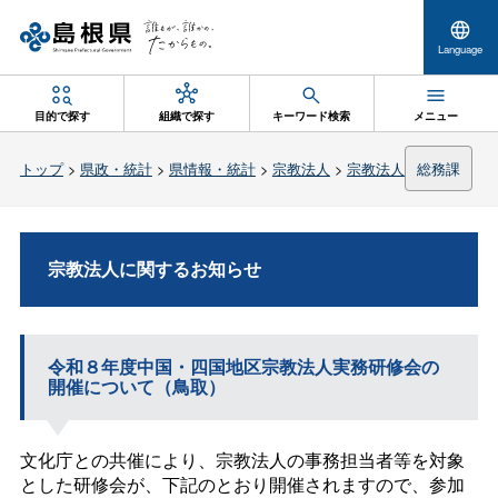
Language
目的で探す
組織で探す
キーワード検索
メニュー
トップ
>
県政・統計
>
県情報・統計
>
宗教法人
>
宗教法人
総務課
宗教法人に関するお知らせ
令和８年度中国・四国地区宗教法人実務研修会の
開催について（鳥取）
文化庁との共催により、宗教法人の事務担当者等を対象
とした研修会が、下記のとおり開催されますので、参加