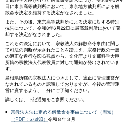
日に東京高等裁判所において、東京地方裁判所による解
散命令決定を維持する決定がなされました。
また、その後、東京高等裁判所による決定に対する特別
抗告について、令和8年6月22日に最高裁判所において棄
却する決定がなされました。
これらの決定において、宗教法人の解散命令事由に関し
て司法の判断が示されたことを踏まえ、宗務行政の一層
の適正な遂行を図る観点から、文化庁より文部科学大臣
所轄の宗教法人代表役員に対して通知が発出されていま
す。
島根県所轄の宗教法人につきまして、適正に管理運営が
なされているものと認識しておりますが、今後の管理運
営に資するよう、十分にご了知ください。
詳しくは、下記通知をご参照ください。
宗教法人法に定める解散命令事由について（周知）
（PDF：572KB）
令和８年３月