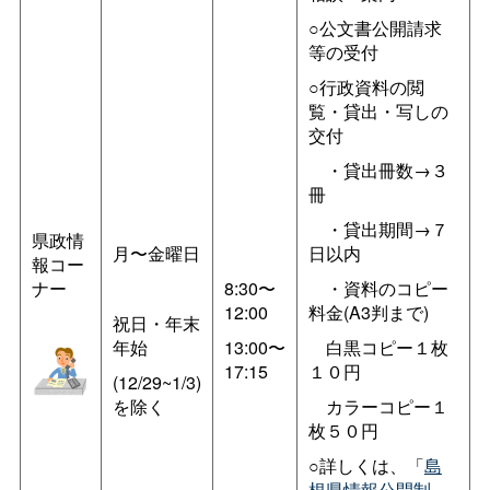
○公文書公開請求
等の受付
○行政資料の閲
覧・貸出・写しの
交付
・貸出冊数→３
冊
・貸出期間→７
県政情
月〜金曜日
日以内
報コー
ナー
8:30〜
・資料のコピー
12:00
料金(A3判まで)
祝日・年末
年始
13:00〜
白黒コピー１枚
17:15
１０円
(12/29~1/3)
を除く
カラーコピー１
枚５０円
○詳しくは、「
島
根県情報公開制