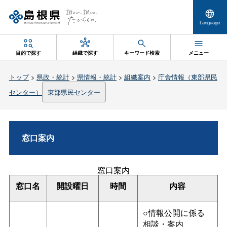
Language
目的で探す
組織で探す
キーワード検索
メニュー
トップ
>
県政・統計
>
県情報・統計
>
組織案内
>
庁舎情報（東部県民
センター）
東部県民センター
窓口案内
窓口案内
窓口名
開設曜日
時間
内容
○情報公開に係る
相談・案内