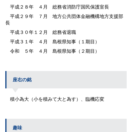
平成２８
年
４
月
総務省消防庁国民保護室長
平成２９
年
７
月
地方公共団体金融機構地方支援部
長
平成３０年１２
月
総務省退職
平成３１
年
４
月
島根県知事（１期目）
令
和
５
年
４
月
島根県知事（２期目）
座右の銘
積小為大（小を積みて大と為す）、臨機応変
趣味