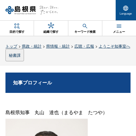
Language
目的で探す
組織で探す
キーワード検索
メニュー
トップ
>
県政・統計
>
県情報・統計
>
広聴・広報
>
ようこそ知事室へ
秘書課
知事プロフィール
島根県知
事
丸
山
達也（まるや
ま
たつや）