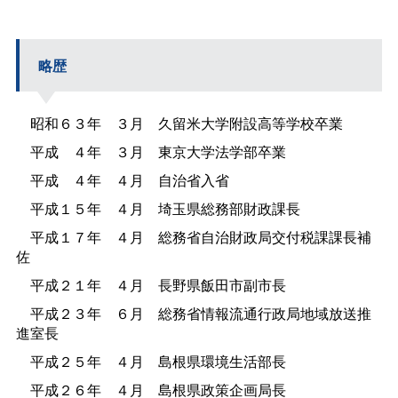
略歴
昭和６３
年
３
月
久留米大学附設高等学校卒業
平
成
４
年
３
月
東京大学法学部卒業
平
成
４
年
４
月
自治省入省
平成１５
年
４
月
埼玉県総務部財政課長
平成１７
年
４
月
総務省自治財政局交付税課課長補
佐
平成２１
年
４
月
長野県飯田市副市長
平成２３
年
６
月
総務省情報流通行政局地域放送推
進室長
平成２５
年
４
月
島根県環境生活部長
平成２６
年
４
月
島根県政策企画局長