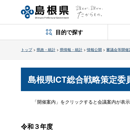
目的で探す
トップ
>
県政・統計
>
県情報・統計
>
情報公開
>
審議会等開催
島根県ICT総合戦略策定委
「開催案内」をクリックすると会議案内が表示
令和３年度