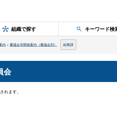
組織で探す
キーワード検
案内
>
審議会等開催案内（審議会別）
総務課
員会
されます。