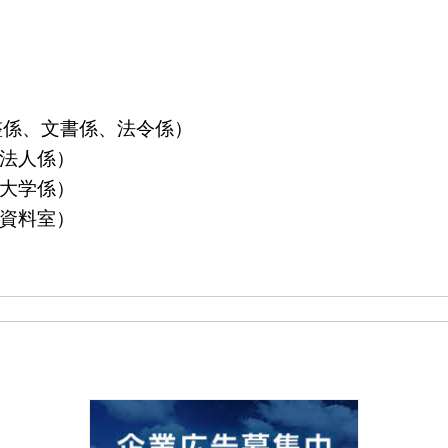
算調整係、文書係、法令係）
益法人係）
立大学係）
島資料室）