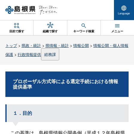
Language
目的で探す
組織で探す
キーワード検索
メニュー
トップ
>
県政・統計
>
県情報・統計
>
情報公開
>
情報公開・個人情報
保護
>
行政情報提供
総務課
プロポーザル方式等による選定手続における情報
提供基準
１．目的
この基準は、島根県情報公開条例（平成１２年島根県