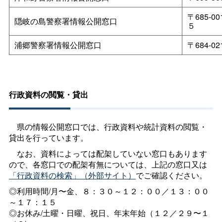
〒685-
隠岐の島警察署情報公開窓口
５
浦郷警察署情報公開窓口
〒684-
行政資料の閲覧・貸出
県の情報公開窓口では、行政資料や統計資料の閲覧・
貸出を行っています。
なお、資料によっては配架していない窓口もあります
ので、各窓口での配架有無については、上記の窓口又は
「行政資料の検索」（外部サイト）
でご確認ください。
◎利用時間/月〜金、８：３０～１２：００／１３：００
～１７：１５
◎お休み/土曜・日曜、祝日、年末年始（１２／２９〜１