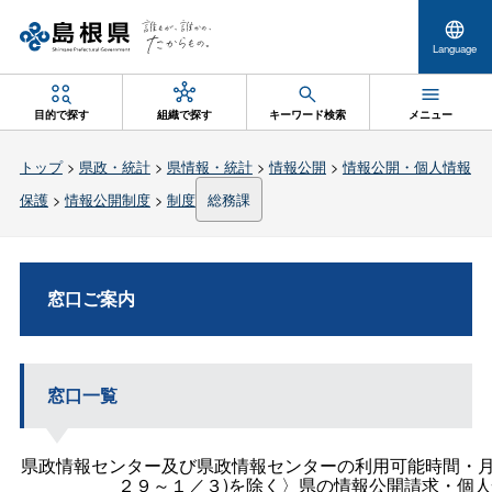
Language
目的で探す
組織で探す
キーワード検索
メニュー
トップ
>
県政・統計
>
県情報・統計
>
情報公開
>
情報公開・個人情報
保護
>
情報公開制度
>
制度
総務課
窓口ご案内
窓口一覧
県政情報センター及び県政情報センターの利用可能時間・月
２９～１／３)を除く〉県の情報公開請求・個