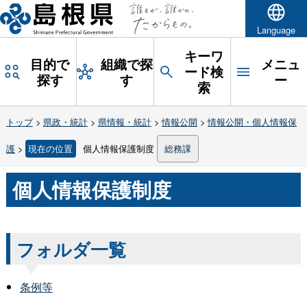
Language
キーワ
目的で
組織で探
メニュ
ード検
探す
す
ー
索
トップ
>
県政・統計
>
県情報・統計
>
情報公開
>
情報公開・個人情報保
護
>
現在の位置
個人情報保護制度
総務課
個人情報保護制度
フォルダ一覧
条例等