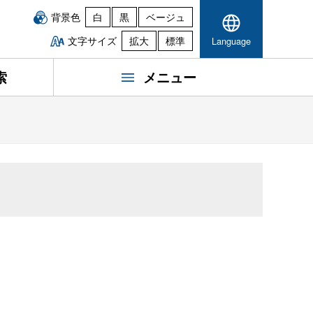
背景色
白
黒
ベージュ
文字サイズ
拡大
標準
Language
索
メニュー