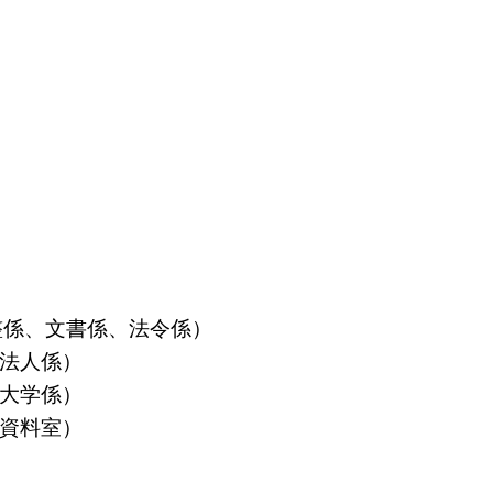
算調整係、文書係、法令係）
益法人係）
立大学係）
島資料室）