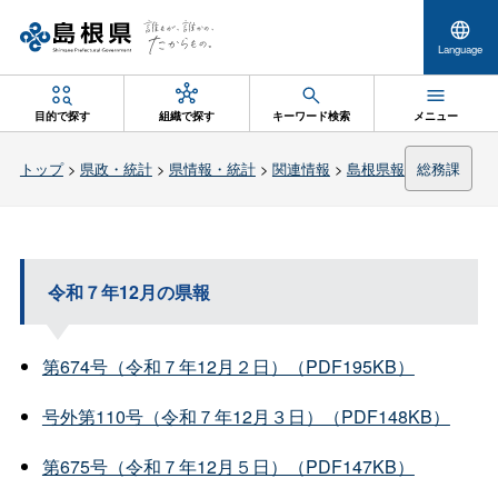
Language
目的で探す
組織で探す
キーワード検索
メニュー
トップ
>
県政・統計
>
県情報・統計
>
関連情報
>
島根県報
総務課
令和７年12月の県報
第674号（令和７年12月２日）（PDF195KB）
号外第110号（令和７年12月３日）（PDF148KB）
第675号（令和７年12月５日）（PDF147KB）