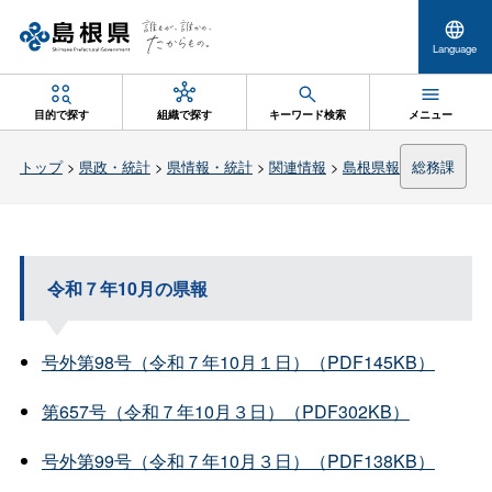
Language
目的で探す
組織で探す
キーワード検索
メニュー
トップ
>
県政・統計
>
県情報・統計
>
関連情報
>
島根県報
総務課
令和７年10月の県報
号外第98号（令和７年10月１日）（PDF145KB）
第657号（令和７年10月３日）（PDF302KB）
号外第99号（令和７年10月３日）（PDF138KB）