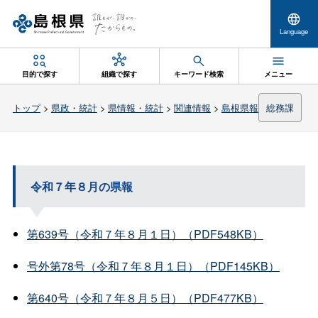
Language
目的で探す
組織で探す
キーワード検索
メニュー
トップ
>
県政・統計
>
県情報・統計
>
関連情報
>
島根県報
総務課
令和７年８月の県報
第639号（令和７年８月１日）（PDF548KB）
号外第78号（令和７年８月１日）（PDF145KB）
第640号（令和７年８月５日）（PDF477KB）