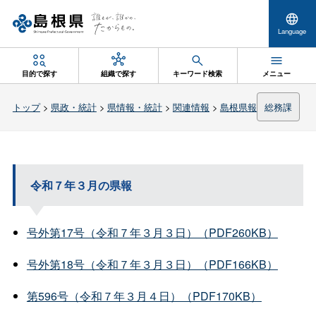
Language
目的で探す
組織で探す
キーワード検索
メニュー
トップ
>
県政・統計
>
県情報・統計
>
関連情報
>
島根県報
総務課
令和７年３月の県報
号外第17号（令和７年３月３日）（PDF260KB）
号外第18号（令和７年３月３日）（PDF166KB）
第596号（令和７年３月４日）（PDF170KB）