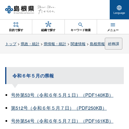
Language
目的で探す
組織で探す
キーワード検索
メニュー
トップ
>
県政・統計
>
県情報・統計
>
関連情報
>
島根県報
総務課
令和６年５月の県報
号外第53号（令和６年５月１日）（PDF140KB）
第512号（令和６年５月７日）（PDF250KB）
号外第54号（令和６年５月７日）（PDF161KB）