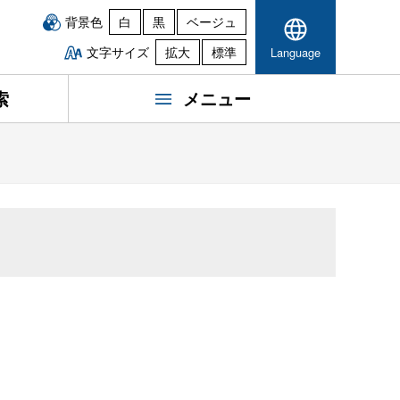
背景色
白
黒
ベージュ
文字サイズ
拡大
標準
Language
索
メニュー