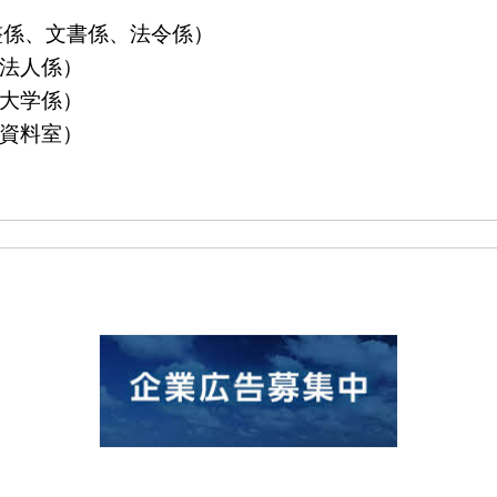
算調整係、文書係、法令係）
益法人係）
立大学係）
島資料室）