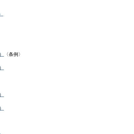
）
B）
〈条例〉
B）
B）
B）