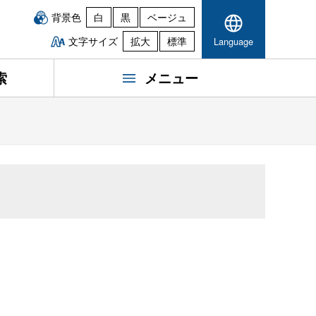
背景色
白
黒
ベージュ
文字サイズ
拡大
標準
Language
索
メニュー