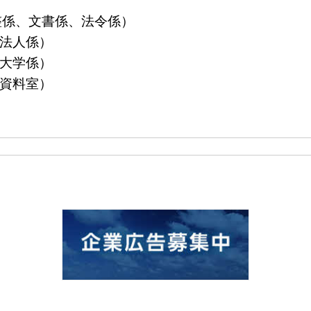
算調整係、文書係、法令係）
益法人係）
立大学係）
島資料室）