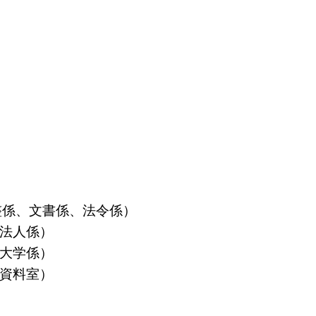
算調整係、文書係、法令係）
益法人係）
立大学係）
島資料室）