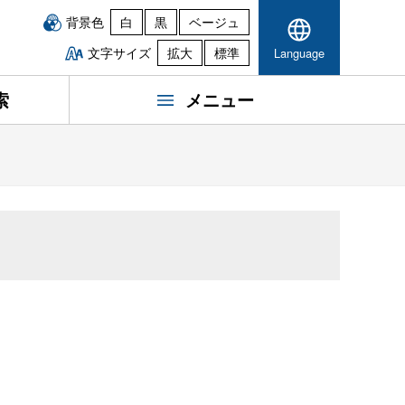
背景色
白
黒
ベージュ
文字サイズ
拡大
標準
Language
索
メニュー