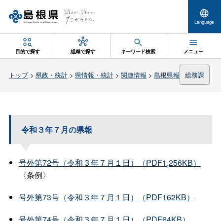
Language
目的で探す
組織で探す
キーワード検索
メニュー
トップ
>
県政・統計
>
県情報・統計
>
関連情報
>
島根県報
総務課
令和３年７月の県報
号外第72号（令和３年７月１日）（PDF1,256KB）
〈条例〉
号外第73号（令和３年７月１日）（PDF162KB）
号外第74号（令和３年７月１日）（PDF64KB）