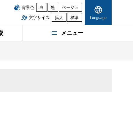
背景色
白
黒
ベージュ
文字サイズ
拡大
標準
Language
索
メニュー