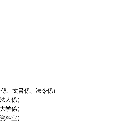
算調整係、文書係、法令係）
益法人係）
立大学係）
島資料室）