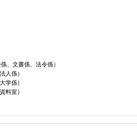
算調整係、文書係、法令係）
益法人係）
立大学係）
島資料室）