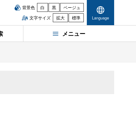
背景色
白
黒
ベージュ
文字サイズ
拡大
標準
Language
索
メニュー