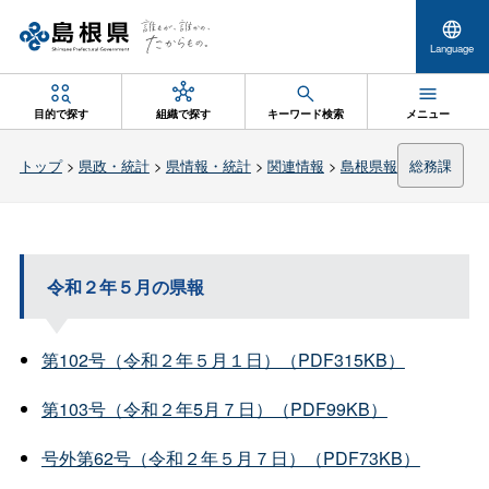
Language
目的で探す
組織で探す
キーワード検索
メニュー
トップ
>
県政・統計
>
県情報・統計
>
関連情報
>
島根県報
総務課
令和２年５月の県報
第102号（令和２年５月１日）（PDF315KB）
第103号（令和２年5月７日）（PDF99KB）
号外第62号（令和２年５月７日）（PDF73KB）