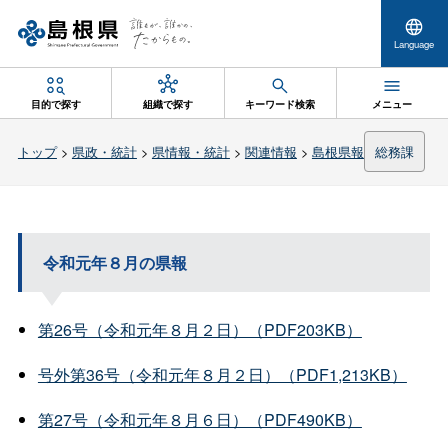
Language
目的で探す
組織で探す
キーワード検索
メニュー
トップ
>
県政・統計
>
県情報・統計
>
関連情報
>
島根県報
総務課
令和元年８月の県報
第26号（令和元年８月２日）（PDF203KB）
号外第36号（令和元年８月２日）（PDF1,213KB）
第27号（令和元年８月６日）（PDF490KB）