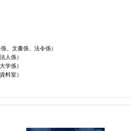
算調整係、文書係、法令係）
益法人係）
立大学係）
島資料室）