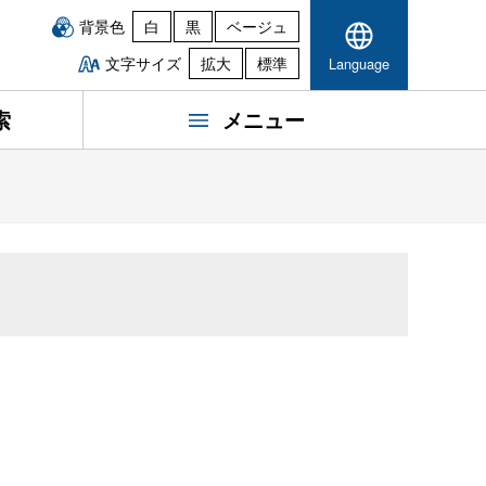
背景色
白
黒
ベージュ
文字サイズ
拡大
標準
Language
索
メニュー