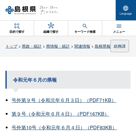
Language
目的で探す
組織で探す
キーワード検索
メニュー
トップ
>
県政・統計
>
県情報・統計
>
関連情報
>
島根県報
総務課
令和元年６月の県報
号外第９号（令和元年６月３日）（PDF71KB）
第９号（令和元年６月４日）（PDF167KB）
号外第10号（令和元年６月４日）（PDF83KB）