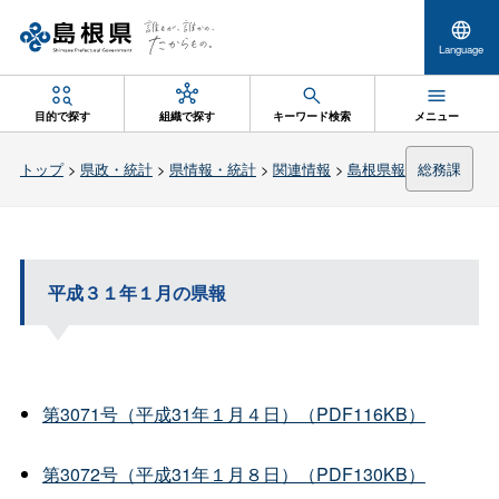
Language
目的で探す
組織で探す
キーワード検索
メニュー
トップ
>
県政・統計
>
県情報・統計
>
関連情報
>
島根県報
総務課
平成３１年１月の県報
第3071号（平成31年１月４日）（PDF116KB）
第3072号（平成31年１月８日）（PDF130KB）