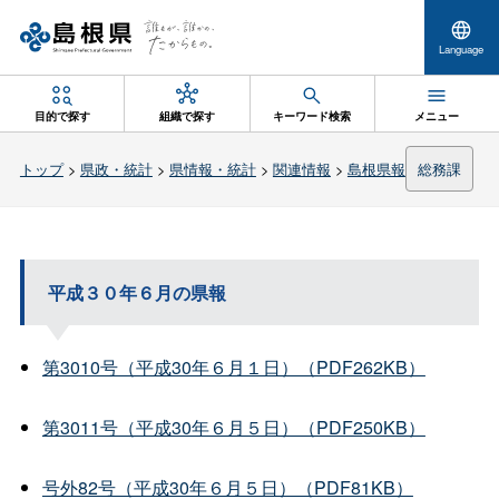
Language
目的で探す
組織で探す
キーワード検索
メニュー
トップ
>
県政・統計
>
県情報・統計
>
関連情報
>
島根県報
総務課
平成３０年６月の県報
第3010号（平成30年６月１日）（PDF262KB）
第3011号（平成30年６月５日）（PDF250KB）
号外82号（平成30年６月５日）（PDF81KB）