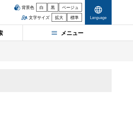
背景色
白
黒
ベージュ
文字サイズ
拡大
標準
Language
索
メニュー