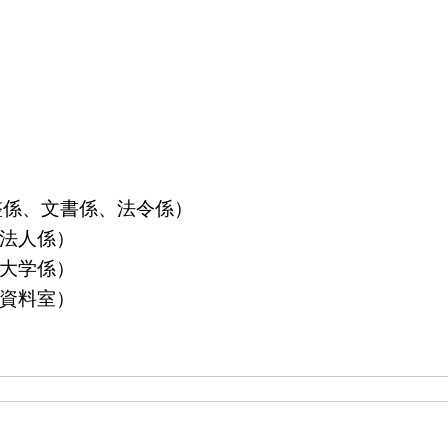
算調整係、文書係、法令係）
益法人係）
立大学係）
島資料室）