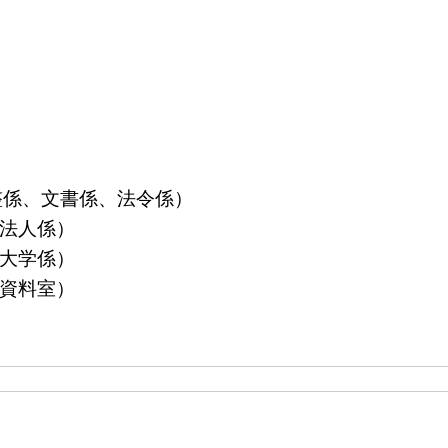
算調整係、文書係、法令係）
益法人係）
立大学係）
島資料室）