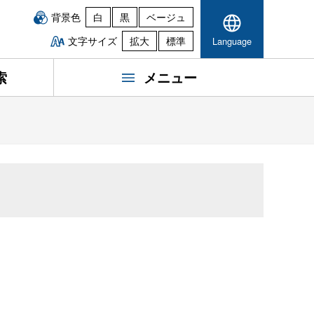
背景色
白
黒
ベージュ
文字サイズ
拡大
標準
Language
索
メニュー